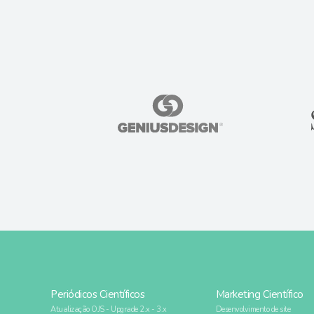
Periódicos Científicos
Marketing Científico
Atualização OJS - Upgrade 2.x - 3.x
Desenvolvimento de site