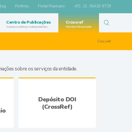
log
Portfolio
Portal Financeiro
+55 . 21 . 96418-9728
Centro de Publicações
Crossref
Autores e editoras independentes
Membro Patrocinador
Crossref
mações sobre os serviços da entidade.
Depósito DOI
(CrossRef)
io