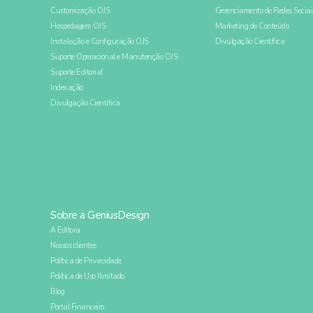
Customização OJS
Gerenciamento de Redes Sociai
Hospedagem OJS
Marketing de Conteúdo
Instalação e Configuração OJS
Divulgação Científica
Suporte Operacional e Manutenção OJS
Suporte Editorial
Indexação
Divulgação Científica
Sobre a GeniusDesign
A Editora
Nossos clientes
Política de Privacidade
Política de Uso Ilimitado
Blog
Portal Financeiro