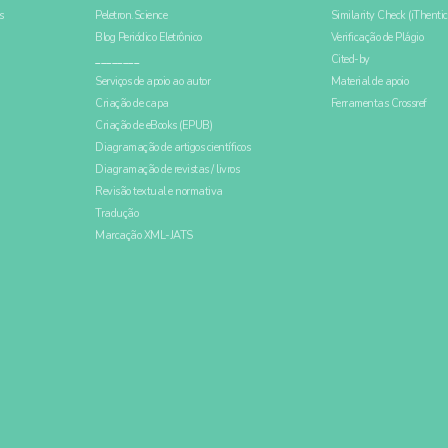
s
Peletron.Science
Similarity Check (iThentic
Blog Periódico Eletrônico
Verificação de Plágio
________
Cited-by
Serviços de apoio ao autor
Material de apoio
Criação de capa
Ferramentas Crossref
Criação de eBooks (EPUB)
Diagramação de artigos científicos
Diagramação de revistas / livros
Revisão textual e normativa
Tradução
Marcação XML-JATS