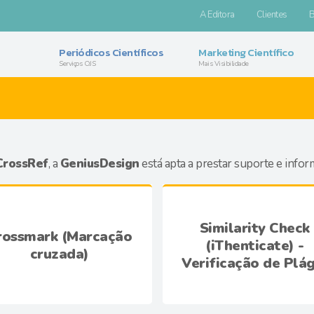
A Editora
Clientes
B
Periódicos Científicos
Marketing Científico
Serviços OJS
Mais Visibilidade
CrossRef
, a
GeniusDesign
está apta a prestar suporte e infor
Similarity Check
rossmark (Marcação
(iThenticate) -
cruzada)
Verificação de Plág